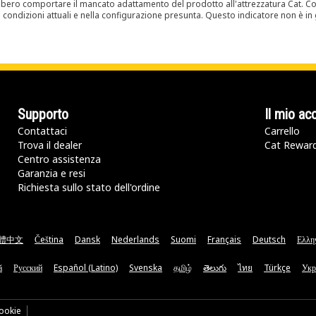
bero comportare il mancato adattamento del prodotto all'attrezzatura Cat. Con
e condizioni attuali e nella configurazione presunta. Questo indicatore non è in g
Supporto
Il mio ac
Contattaci
Carrello
Trova il dealer
Cat Rewar
Centro assistenza
Garanzia e resi
Richiesta sullo stato dell'ordine
體中文
Čeština
Dansk
Nederlands
Suomi
Français
Deutsch
Ελλη
ă
Русский
Español (Latino)
Svenska
தமிழ்
తెలుగు
ไทย
Türkçe
Укр
ookie