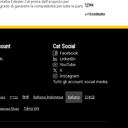
tatta il dealer Cat prima dell'acquisto per
Kit
rado di garantire la compatibilità per tutte le parti.
Sostituito
count
Cat Social
Facebook
ds
LinkedIn
YouTube
X
Instagram
Tutti gli account social media
νικά
עברית
हिन्दी
Bahasa Indonesia
Italiano
日本語
аїнська Мова
Tiếng Việt