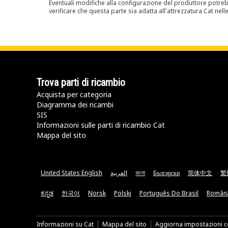
Eventuali modifiche alla configurazione del produttore potreb
verificare che questa parte sia adatta all'attrezzatura Cat nell
Trova parti di ricambio
Acquista per categoria
Diagramma dei ricambi
SIS
Informazioni sulle parti di ricambio Cat
Mappa del sito
United States English
العربية
বাংলা
Български
简体中文
繁
ಕನ್ನಡ
한국어
Norsk
Polski
Português Do Brasil
Român
Informazioni su Cat
Mappa del sito
Aggiorna impostazioni c