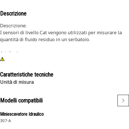
Descrizione
Descrizione:
I sensori di livello Cat vengono utilizzati per misurare la
quantità di fluido residuo in un serbatoio.
Attributi:
• Sensore di livello del carburante
• Montaggio laterale (5 fori)
Caratteristiche tecniche
Applicazioni:
Unità di misura
• Sensore di livello del carburante dell'escavatore
• Per ulteriori informazioni, consultare il manuale d'uso o
Modelli compatibili
contattare il concessionario Cat di zona.
Miniescavatore Idraulico
307-A