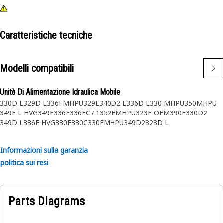
Caratteristiche tecniche
Modelli compatibili
Unità Di Alimentazione Idraulica Mobile
330D L
329D L
336FMHPU
329E
340D2 L
336D L
330 MHPU
350MHPU
349E L HVG
349E
336F
336E
C7.1
352FMHPU
323F OEM
390F
330D2
349D L
336E HVG
330F
330C
330FMHPU
349D2
323D L
Informazioni sulla garanzia
politica sui resi
Parts Diagrams