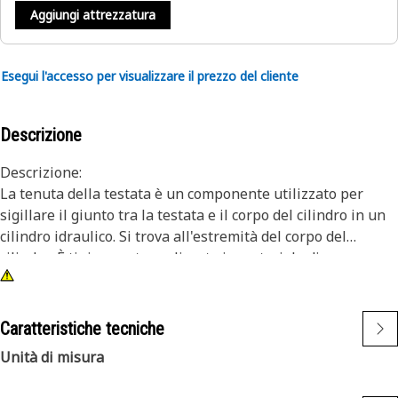
Aggiungi attrezzatura
Esegui l'accesso per visualizzare il prezzo del cliente
Descrizione
Descrizione:
La tenuta della testata è un componente utilizzato per
sigillare il giunto tra la testata e il corpo del cilindro in un
cilindro idraulico. Si trova all'estremità del corpo del
cilindro. È tipicamente realizzato in materiale di gomma
per resistere alle alte pressioni e temperature incontrate
nelle unità idrauliche.
Caratteristiche tecniche
Caratteristiche:
Unità di misura
• Migliora l'efficienza del cilindro mantenendo la pressione
del liquido richiesta.