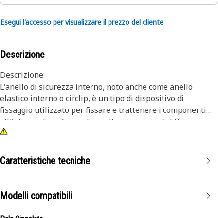
Esegui l'accesso per visualizzare il prezzo del cliente
Descrizione
Descrizione:
L'anello di sicurezza interno, noto anche come anello
elastico interno o circlip, è un tipo di dispositivo di
fissaggio utilizzato per fissare e trattenere i componenti
all'interno di un foro o di un alloggiamento. A differenza
degli anelli elastici esterni, che si inseriscono su un albero
o un perno, gli anelli elastici interni sono installati
all'interno di un foro o di una scanalatura per mantenere i
Caratteristiche tecniche
componenti in posizione. Lo scopo principale di un anello
elastico interno è quello di impedire il movimento assiale o
lo spostamento dei componenti all'interno di un foro o di
Modelli compatibili
un alloggiamento. Agisce come un dispositivo di ritenzione,
trattenendo in modo sicuro componenti come cuscinetti,