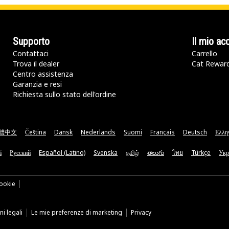
Supporto
Il mio ac
Contattaci
Carrello
Trova il dealer
Cat Rewar
Centro assistenza
Garanzia e resi
Richiesta sullo stato dell'ordine
體中文
Čeština
Dansk
Nederlands
Suomi
Français
Deutsch
Ελλη
ă
Русский
Español (Latino)
Svenska
தமிழ்
తెలుగు
ไทย
Türkçe
Укр
ookie
i legali
Le mie preferenze di marketing
Privacy