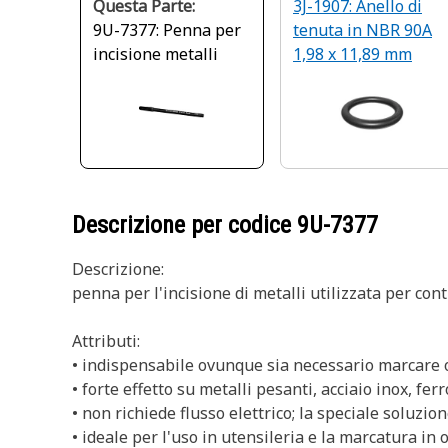
Questa Parte:
3J-1907: Anello di
9U-7377: Penna per
tenuta in NBR 90A
incisione metalli
1,98 x 11,89 mm
Descrizione per codice
9U-7377
Descrizione:
penna per l'incisione di metalli utilizzata per cont
Attributi:
• indispensabile ovunque sia necessario marcare o 
• forte effetto su metalli pesanti, acciaio inox, fe
• non richiede flusso elettrico; la speciale soluzi
• ideale per l'uso in utensileria e la marcatura in o