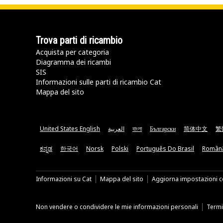
Trova parti di ricambio
Acquista per categoria
Diagramma dei ricambi
SIS
Informazioni sulle parti di ricambio Cat
Mappa del sito
United States English
العربية
বাংলা
Български
简体中文
繁
ಕನ್ನಡ
한국어
Norsk
Polski
Português Do Brasil
Român
Informazioni su Cat
Mappa del sito
Aggiorna impostazioni c
Non vendere o condividere le mie informazioni personali
Termin