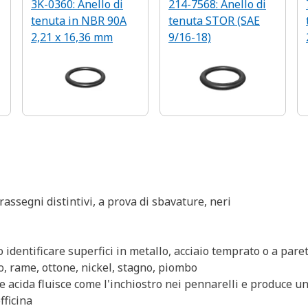
3K-0360: Anello di
214-7568: Anello di
tenuta in NBR 90A
tenuta STOR (SAE
2,21 x 16,36 mm
9/16-18)
rassegni distintivi, a prova di sbavature, neri
identificare superfici in metallo, acciaio temprato o a paret
rro, rame, ottone, nickel, stagno, piombo
one acida fluisce come l'inchiostro nei pennarelli e produce
fficina