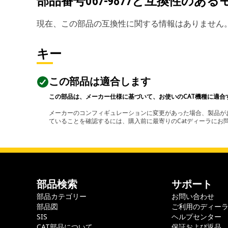
部品番号
067-9877
と互換性のある
現在、この部品の互換性に関する情報はありません
キー
この部品は適合します
この部品は、メーカー仕様に基づいて、お使いのCAT機種に適合
メーカーのコンフィギュレーションに変更があった場合、製品がお
ていることを確認するには、購入前に最寄りのCatディーラに
部品検索
サポート
部品カテゴリー
お問い合わせ
部品図
ご利用のディー
SIS
ヘルプセンター
CAT部品について
保証および返品