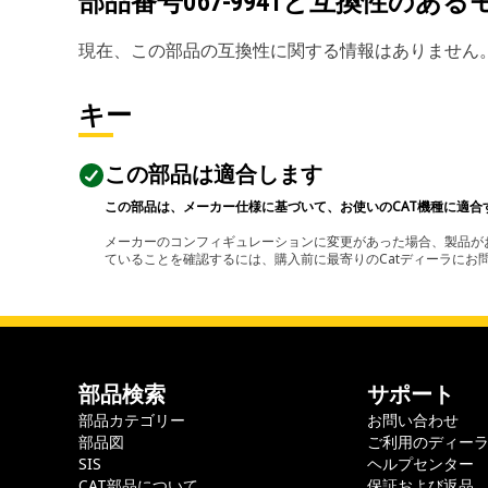
部品番号
067-9941
と互換性のある
現在、この部品の互換性に関する情報はありません
キー
この部品は適合します
この部品は、メーカー仕様に基づいて、お使いのCAT機種に適合
メーカーのコンフィギュレーションに変更があった場合、製品がお
ていることを確認するには、購入前に最寄りのCatディーラに
部品検索
サポート
部品カテゴリー
お問い合わせ
部品図
ご利用のディー
SIS
ヘルプセンター
CAT部品について
保証および返品