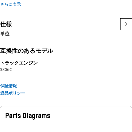
特長:
さらに表示
• 適応可能な90°の再利用可能なカップリングで角度付き接続
を可能にします。
• 用途の広いフィッティングと狭いスペースへの適応。
仕様
• 耐久性と信頼性の高い流体移送のために設計されています。
単位
• 90°の角度で接続を提供します。
• 効率的な流体処理に不可欠です。
互換性のあるモデル
用途
トラックエンジン
再利用可能カップリングは、制約のあるスペースに角度の付い
3306C
た接続を提供することにより、流体システムの完全性を維持す
るために使用されます。
保証情報
返品ポリシー
Parts Diagrams