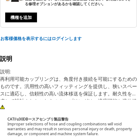
る修理オプションがあるかを確認してください。
機種を追加
お客様価格を表示するにはログインします
説明
説明:
再利用可能カップリングは、角度付き接続を可能にするための
ものです。汎用性の高いフィッティングを提供し、狭いスペー
スに適応し、信頼性の高い流体移送を保証します。耐久性を考
慮して設計されたこれらのカップリングは、適応可能な流体処
理に貢献します。それらの役割は、流体移送効率を最適化し、
信頼性の高い接続を維持するために限られたスペースを収容し
CATϜu30DBースアセンブリ製品警告
ながら、90°の角度で接続を可能にすることです。
Improper selections of hose and coupling combinations will void
warranties and may result in serious personal injury or death, property
damage, or component and machine system failure.