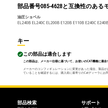
部品番号
085-4628
と互換性のある
油圧ショベル
EL240B EL240C EL200B E120B E110B E240C E240
キー
この部品は適合します
この部品は、メーカー仕様に基づいて、お使いのCAT機種に適合
メーカーのコンフィギュレーションに変更があった場合、製品がお
ていることを確認するには、購入前に最寄りのCatディーラに
部品検索
サポート