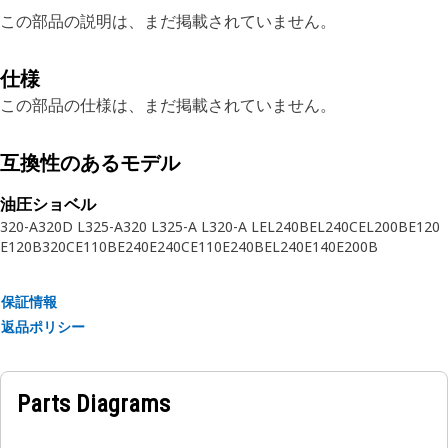
この部品の説明は、まだ掲載されていません。
仕様
この部品の仕様は、まだ掲載されていません。
互換性のあるモデル
油圧ショベル
320-A
320D L
325-A
320 L
325-A L
320-A L
EL240B
EL240C
EL200B
E120
E120B
320C
E110B
E240
E240C
E110
E240B
EL240
E140
E200B
保証情報
返品ポリシー
Parts Diagrams