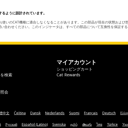
するように設計されています。
使いのCAT機種に適合しなくなることがあります。この部品が現在の状態および想
お問い合わせください。このインジケータは、すべての部品について互換性を保証す
マイアカウント
ショッピングカート
ラを検索
Cat Rewards
の照会
體中文
Čeština
Dansk
Nederlands
Suomi
Français
Deutsch
Ελλη
ă
Русский
Español (Latino)
Svenska
தமிழ்
తెలుగు
ไทย
Türkçe
Укр