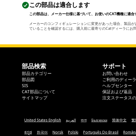
この部品は適合します
この部品は、メーカー仕様に基づいて、お使いのCAT機種に適合
メーカーのコンフィギュレーションに変更があった場合、製品がお
ていることを確認するには、購入前に最寄りのCatディーラに
部品検索
サポート
部品カテゴリー
お問い合わせ
部品図
ご利用のディー
SIS
ヘルプセンター
CAT部品について
保証および返品
サイトマップ
注文ステータス
United States English
العربية
বাংলা
Български
简体中文
繁
ಕನ್ನಡ
한국어
Norsk
Polski
Português Do Brasil
Român