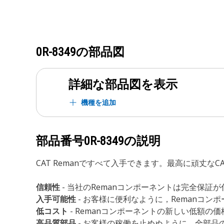
0R-8349
の部品図
詳細な部品図を表示
機種を追加
部品番号
0R-8349
の説明
CAT Remanですべて入手できます。最高に頑丈
信頼性
- 当社のRemanコンポーネントは完全保
入手可能性
- お客様に便利なように，Remanコ
低コスト
- Remanコンポーネントの新しい低額の
高品質部品
- お客様の稼働を止めぬように，全部品の品