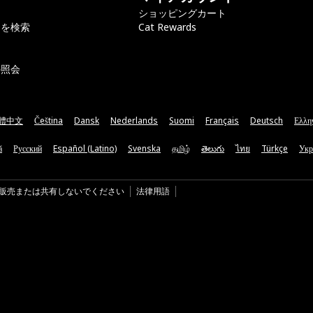
ショッピングカート
ラを検索
Cat Rewards
の照会
體中文
Čeština
Dansk
Nederlands
Suomi
Français
Deutsch
Ελλη
ă
Русский
Español (Latino)
Svenska
தமிழ்
తెలుగు
ไทย
Türkçe
Укр
販売または共有しないでください
法律用語