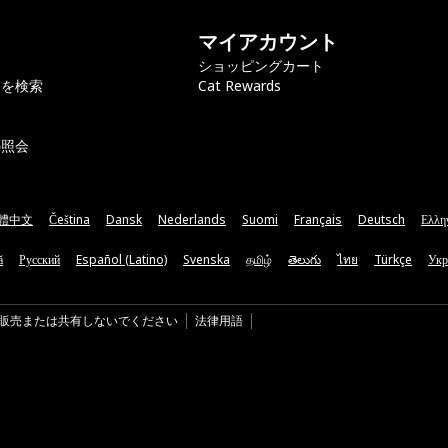
マイアカウント
ショッピングカート
ラを検索
Cat Rewards
の照会
體中文
Čeština
Dansk
Nederlands
Suomi
Français
Deutsch
Ελλη
ă
Русский
Español (Latino)
Svenska
தமிழ்
తెలుగు
ไทย
Türkçe
Укр
販売または共有しないでください
法律用語