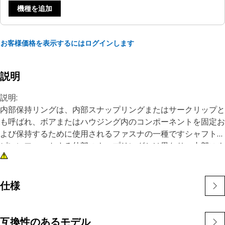
機種を追加
お客様価格を表示するにはログインします
説明
説明:
内部保持リングは、内部スナップリングまたはサークリップと
も呼ばれ、ボアまたはハウジング内のコンポーネントを固定お
よび保持するために使用されるファスナの一種ですシャフトや
ピンにフィットする外部スナップリングとは異なり、内部スナ
ップリングはボアまたは溝の内側に取り付けられ、コンポーネ
ントを所定の位置に保持します内部スナップリングの主な目的
は、ボアまたはハウジング内のコンポーネントの軸方向の動き
仕様
や変位を防ぐことですこれは保持装置として機能し、ベアリン
グ、シャフト、シールなどのコンポーネントを所定の位置にし
っかりと保持します
互換性のあるモデル