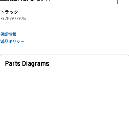
特長:
トラック
• 正確な仕様で製造され、耐久性、信頼性、生産性を重視して
797F
797
797B
作られています
• 耐久性のある材質で作られており、強度と耐食性を備えてい
保証情報
ます
返品ポリシー
• 圧縮されたスナップリングは、ボアの溝またはくぼみに挿入
されます
Parts Diagrams
用途
内部固定リングは、トルクコンバータ内のボールベアリングを
保持するベアリングコーンを保持および固定するために使用さ
れます。