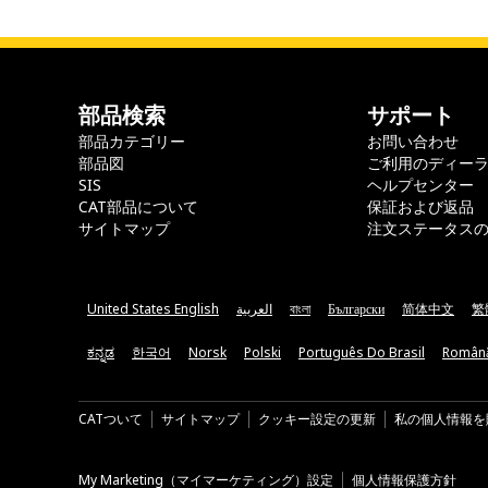
部品検索
サポート
部品カテゴリー
お問い合わせ
部品図
ご利用のディー
SIS
ヘルプセンター
CAT部品について
保証および返品
サイトマップ
注文ステータス
United States English
العربية
বাংলা
Български
简体中文
繁
ಕನ್ನಡ
한국어
Norsk
Polski
Português Do Brasil
Român
CATついて
サイトマップ
クッキー設定の更新
私の個人情報を
My Marketing（マイマーケティング）設定
個人情報保護方針