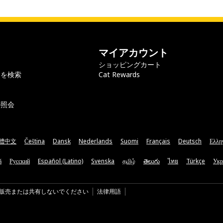
マイアカウント
ショッピングカート
ラを検索
Cat Rewards
の照会
體中文
Čeština
Dansk
Nederlands
Suomi
Français
Deutsch
Ελλη
ă
Русский
Español (Latino)
Svenska
தமிழ்
తెలుగు
ไทย
Türkçe
Укр
販売または共有しないでください
法律用語