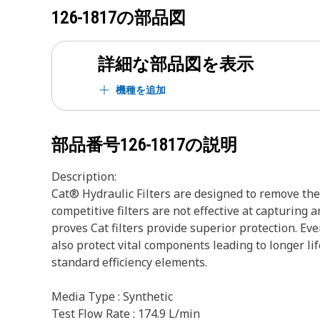
126-1817
の部品図
詳細な部品図を表示
機種を追加
部品番号
126-1817
の説明
Description:
Cat® Hydraulic Filters are designed to remove the
competitive filters are not effective at capturing
proves Cat filters provide superior protection. E
also protect vital components leading to longer lif
standard efficiency elements.
Media Type : Synthetic
Test Flow Rate : 174.9 L/min