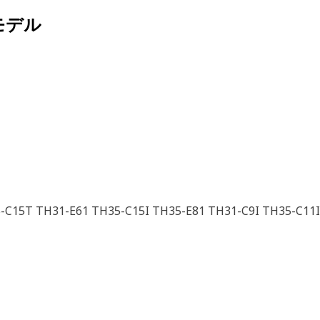
モデル
-C15T TH31-E61 TH35-C15I TH35-E81 TH31-C9I TH35-C11I