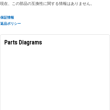
現在、この部品の互換性に関する情報はありません。
特長:
• ディスク直径: 50.8 mm（2 in）
• グリット: 50
保証情報
• サイズ: 2，緑色
返品ポリシー
• 最大運転速度（RPM）: 25,000
• 最適運転速度（RPM）: 18,000
Parts Diagrams
用途:
50グリット ディスクは，炭素除去，溶接変色洗浄，またはコ
ーティング除去ディスクが使用される場合用に設計されていま
す。