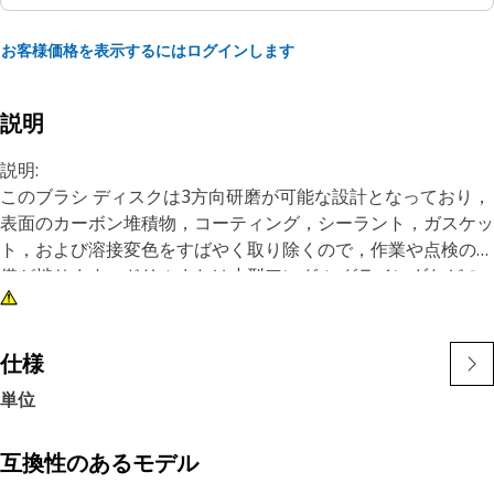
お客様価格を表示するにはログインします
説明
説明:
このブラシ ディスクは3方向研磨が可能な設計となっており，
表面のカーボン堆積物，コーティング，シーラント，ガスケッ
ト，および溶接変色をすばやく取り除くので，作業や点検の準
備が捗ります。ドリルまたは小型アングル グラインダなどの
回転ツールと一緒に使用します。圧着ワイヤやブリストル カ
ップ ブラシよりも優れた研磨性能を目指して設計されてお
り，順応性と柔軟性が最も重要である表面調整作業の範囲が大
仕様
きく拡がります。卓越した仕上がり，傑出したパフォーマンス
単位
に加え，金属ワイヤが飛散することがないため，安全に作業を
行うことができます。
すべてのRolocホルダが1U-5518ねじ付きシャフトを使用
互換性のあるモデル