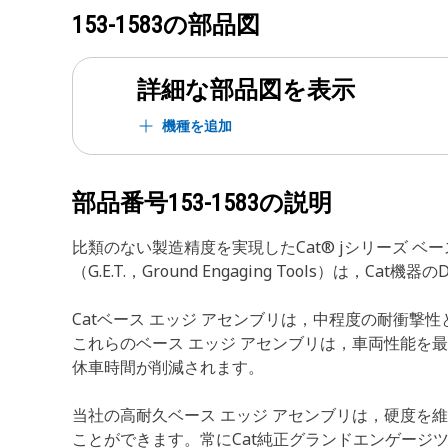
153-1583
の部品図
詳細な部品図を表示
機種を追加
部品番号
153-1583
の説明
比類のない製造精度を実現したCat® jシリーズ 
（G.E.T.，Ground Engaging Tools
Catベース エッジ アセンブリは，中程度の耐衝
これらのベース エッジ アセンブリは，車両性能を
休車時間が削減されます。
当社の高耐久ベース エッジ アセンブリは，硬度
ことができます。常にCat純正グランドエンゲージ