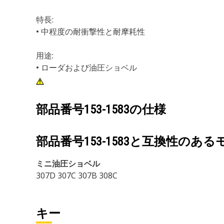
特長:
• 中程度の耐衝撃性と耐摩耗性
用途:
• ローダおよび油圧ショベル
部品番号
153-1583
の仕様
部品番号
153-1583
と互換性のある
ミニ油圧ショベル
307D 307C 307B 308C
キー