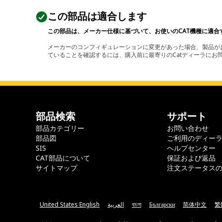
この部品は適合します
この部品は、メーカー仕様に基づいて、お使いのCAT機種に適合
メーカーのコンフィギュレーションに変更があった場合、製品がお
ていることを確認するには、購入前に最寄りのCatディーラに
部品検索
サポート
部品カテゴリー
お問い合わせ
部品図
ご利用のディー
SIS
ヘルプセンター
CAT部品について
保証および返品
サイトマップ
注文ステータス
United States English
العربية
বাংলা
Български
简体中文
繁