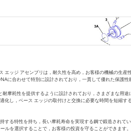
ベース エッジ アセンブリは，耐久性を高め，お客様の機械の生
）は，Cat機器のDNAに合わせて特別に設計されており，一貫して優れた保
撃性と耐摩耗性を提供するように設計されており，さまざまな用
最適化し，ベース エッジの取付けと交換に必要な時間を短縮す
を維持する特性を持ち，長い摩耗寿命を実現する鋼で鍛造されて
ツールを選択することで，お客様の投資を守ることができます