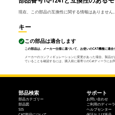
部品番号
1Q-1241
と互換性のあるモ
現在、この部品の互換性に関する情報はありません
キー
この部品は適合します
この部品は、メーカー仕様に基づいて、お使いのCAT機種に適合
メーカーのコンフィギュレーションに変更があった場合、製品がお
ていることを確認するには、購入前に最寄りのCatディーラに
部品検索
サポート
部品カテゴリー
お問い合わせ
部品図
ご利用のディー
SIS
ヘルプセンター
CAT部品について
保証および返品