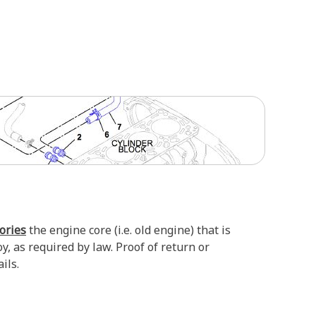
tories
the engine core (i.e. old engine) that is
, as required by law. Proof of return or
ils.