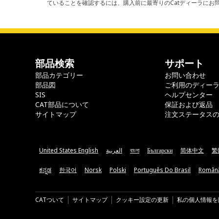
ていることを確認するには、購入前に最寄りのCatディーラに
部品検索
サポート
部品カテゴリー
お問い合わせ
部品図
ご利用のディー
SIS
ヘルプセンター
CAT部品について
保証および返品
サイトマップ
注文ステータス
United States English
العربية
বাংলা
Български
简体中文
繁
ಕನ್ನಡ
한국어
Norsk
Polski
Português Do Brasil
Român
CATついて
サイトマップ
クッキー設定の更新
私の個人情報を