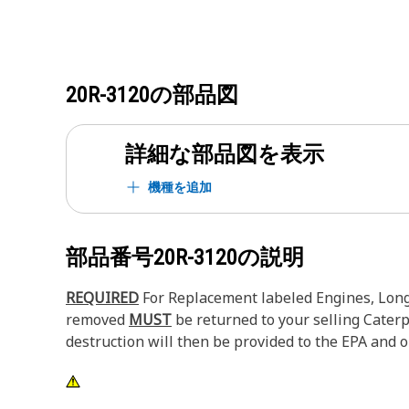
20R-3120
の部品図
詳細な部品図を表示
機種を追加
部品番号
20R-3120
の説明
REQUIRED
For Replacement labeled Engines, Long 
removed
MUST
be returned to your selling Caterpi
destruction will then be provided to the EPA and or