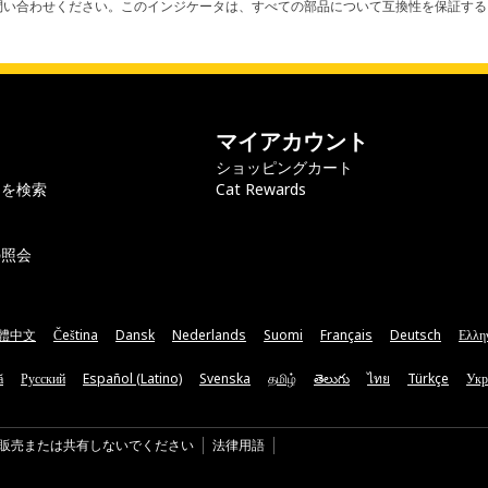
お問い合わせください。このインジケータは、すべての部品について互換性を保証す
マイアカウント
ショッピングカート
ラを検索
Cat Rewards
の照会
體中文
Čeština
Dansk
Nederlands
Suomi
Français
Deutsch
Ελλη
ă
Русский
Español (Latino)
Svenska
தமிழ்
తెలుగు
ไทย
Türkçe
Укр
販売または共有しないでください
法律用語