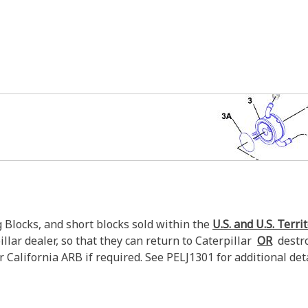
Blocks, and short blocks sold within the
U.S. and U.S. Terri
llar dealer, so that they can return to Caterpillar
OR
destroy
 California ARB if required. See PELJ1301 for additional deta