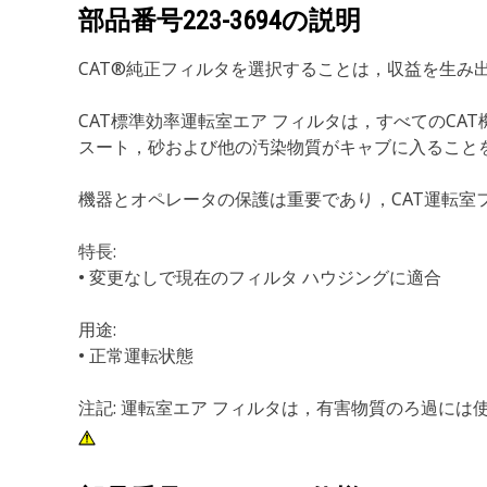
部品番号
223-3694
の説明
CAT®純正フィルタを選択することは，収益を生み
CAT標準効率運転室エア フィルタは，すべてのC
スート，砂および他の汚染物質がキャブに入ること
機器とオペレータの保護は重要であり，CAT運転室
特長:
• 変更なしで現在のフィルタ ハウジングに適合
用途:
• 正常運転状態
注記: 運転室エア フィルタは，有害物質のろ過には