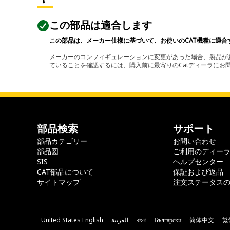
この部品は適合します
この部品は、メーカー仕様に基づいて、お使いのCAT機種に適合
メーカーのコンフィギュレーションに変更があった場合、製品がお
ていることを確認するには、購入前に最寄りのCatディーラに
部品検索
サポート
部品カテゴリー
お問い合わせ
部品図
ご利用のディー
SIS
ヘルプセンター
CAT部品について
保証および返品
サイトマップ
注文ステータス
United States English
العربية
বাংলা
Български
简体中文
繁