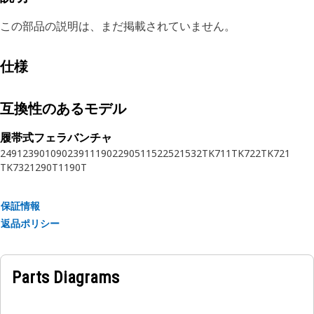
この部品の説明は、まだ掲載されていません。
仕様
互換性のあるモデル
履帯式フェラバンチャ
2491
2390
1090
2391
1190
2290
511
522
521
532
TK711
TK722
TK721
TK732
1290T
1190T
保証情報
返品ポリシー
Parts Diagrams