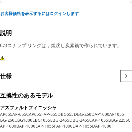
お客様価格を表示するにはログインします
説明
Catスナップ リングは，焼戻し炭素鋼で作られています。
仕様
互換性のあるモデル
アスファルトフィニッシャ
AP655
AP-655C
AP655F
AP-655D
BG655D
BG-260D
AP1000
AP1055
BG-260C
BG1000E
BG1055E
BG-2455D
BG-2455C
AP-1055B
BG-2255C
AP-1000B
AP-1000E
AP-1055F
AP-1000D
AP-1055D
AP-1000F
AP-1055E