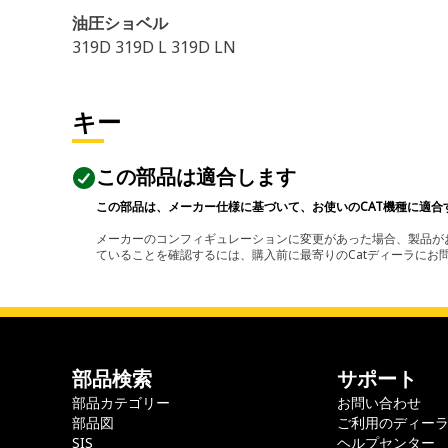
油圧ショベル
319D 319D L 319D LN
キー
この部品は適合します
この部品は、メーカー仕様に基づいて、お使いのCAT機種に適合
メーカーのコンフィギュレーションに変更があった場合、製品がお
ていることを確認するには、購入前に最寄りのCatディーラに
部品検索
サポート
部品カテゴリー
お問い合わせ
部品図
ご利用のディー
SIS
ヘルプセンター