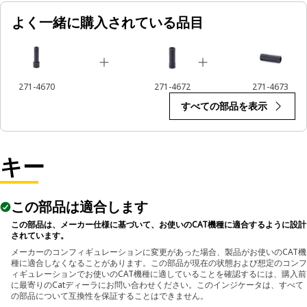
よく一緒に購入されている品目
Applications:
An Impact Socket is utilized in the assembly areas of the
equipment, for servicing where high torque and accurate fit
are required for disassembly and reassembly.
271-4670
271-4672
271-4673
すべての部品を表示
キー
この部品は適合します
この部品は、メーカー仕様に基づいて、お使いのCAT機種に適合するように設計
されています。
メーカーのコンフィギュレーションに変更があった場合、製品がお使いのCAT機
種に適合しなくなることがあります。この部品が現在の状態および想定のコンフ
ィギュレーションでお使いのCAT機種に適していることを確認するには、購入前
に最寄りのCatディーラにお問い合わせください。このインジケータは、すべて
の部品について互換性を保証することはできません。