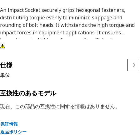
An Impact Socket securely grips hexagonal fasteners,
distributing torque evenly to minimize slippage and
rounding of bolt heads. It withstands the high torque and
impact forces in equipment applications. It ensures
longevity and reliable performance for efficiently
tightening and loosening bolts and nuts in the equipment,
ensuring safe and effective maintenance operations.
仕様
Attributes:
単位
• 3/8" drive for compatibility with different impact tools.
• Resistant to wear and deformation under high torque
conditions.
互換性のあるモデル
• 5/16" socket size ensures a secure fit and prevents
現在、この部品の互換性に関する情報はありません。
slippage and damage to fasteners.
• Provided with 6-point deep length for secure grip on
fasteners.
保証情報
• Black oxide finish offers increased resistance to rust and
返品ポリシー
corrosion.