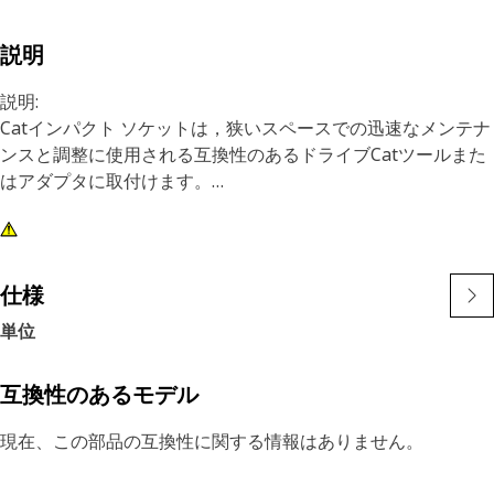
説明
説明:
Catインパクト ソケットは，狭いスペースでの迅速なメンテナ
ンスと調整に使用される互換性のあるドライブCatツールまた
はアダプタに取付けます。
特長:
• 6ポイント，3/8 inインパクト ソケット
• ディープ タイプ
仕様
• 3/8 inスクエア ドライブ
単位
• 黒色酸化物仕上げ
互換性のあるモデル
現在、この部品の互換性に関する情報はありません。