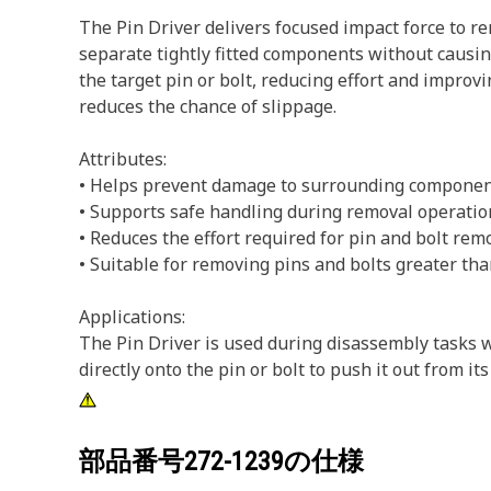
The Pin Driver delivers focused impact force to re
separate tightly fitted components without causin
the target pin or bolt, reducing effort and improv
reduces the chance of slippage.
Attributes:
• Helps prevent damage to surrounding componen
• Supports safe handling during removal operatio
• Reduces the effort required for pin and bolt remo
• Suitable for removing pins and bolts greater tha
Applications:
The Pin Driver is used during disassembly tasks
directly onto the pin or bolt to push it out from it
部品番号
272-1239
の仕様