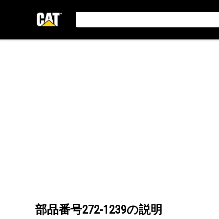
部品番号
272-1239
の説明