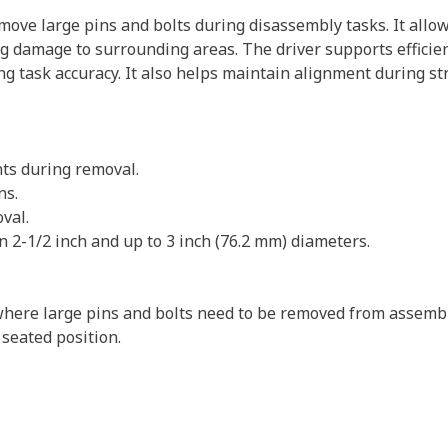
move large pins and bolts during disassembly tasks. It allow
g damage to surrounding areas. The driver supports efficien
ing task accuracy. It also helps maintain alignment during s
ts during removal.
ns.
val.
n 2-1/2 inch and up to 3 inch (76.2 mm) diameters.
 where large pins and bolts need to be removed from assemb
s seated position.