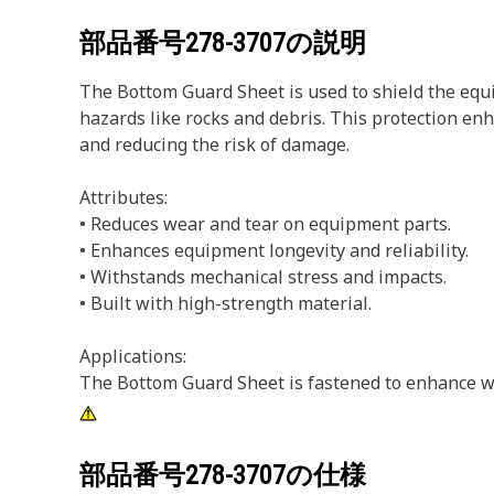
部品番号
278-3707
の説明
The Bottom Guard Sheet is used to shield the equ
hazards like rocks and debris. This protection enh
and reducing the risk of damage.
Attributes:
• Reduces wear and tear on equipment parts.
• Enhances equipment longevity and reliability.
• Withstands mechanical stress and impacts.
• Built with high-strength material.
Applications:
The Bottom Guard Sheet is fastened to enhance w
部品番号
278-3707
の仕様