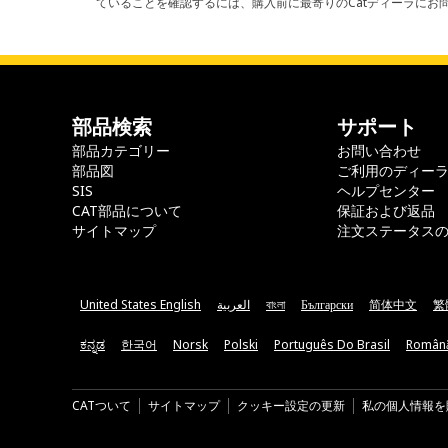
ていることを確認するには、購入前に最寄りのCatディーラに
部品検索
サポート
部品カテゴリー
お問い合わせ
部品図
ご利用のディー
SIS
ヘルプセンター
CAT部品について
保証および返品
サイトマップ
注文ステータス
United States English
العربية
বাংলা
Български
简体中文
繁
ಕನ್ನಡ
한국어
Norsk
Polski
Português Do Brasil
Român
CATついて
サイトマップ
クッキー設定の更新
私の個人情報を