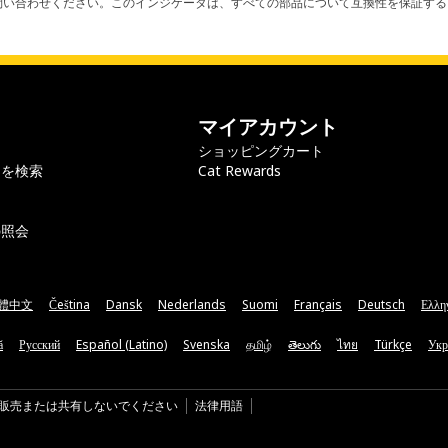
お問い合わせください。このインジケータは、すべての部品について互換性を保証す
マイアカウント
ショッピングカート
ラを検索
Cat Rewards
の照会
體中文
Čeština
Dansk
Nederlands
Suomi
Français
Deutsch
Ελλη
ă
Русский
Español (Latino)
Svenska
தமிழ்
తెలుగు
ไทย
Türkçe
Укр
販売または共有しないでください
法律用語