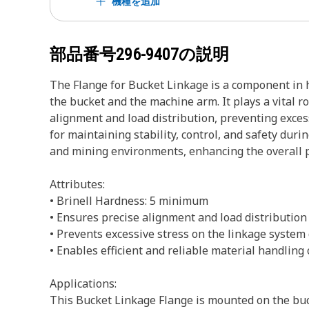
機種を追加
部品番号
296-9407
の説明
The Flange for Bucket Linkage is a component in 
the bucket and the machine arm. It plays a vital r
alignment and load distribution, preventing excessi
for maintaining stability, control, and safety duri
and mining environments, enhancing the overall p
Attributes:
• Brinell Hardness: 5 minimum
• Ensures precise alignment and load distribution
• Prevents excessive stress on the linkage system
• Enables efficient and reliable material handling
Applications:
This Bucket Linkage Flange is mounted on the buc