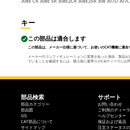
308E CR 308E SR 308E2CR 308E2SR 308 307D 307C
キー
この部品は適合します
この部品は、メーカー仕様に基づいて、お使いのCAT機種に適合
メーカーのコンフィギュレーションに変更があった場合、製品がお
ていることを確認するには、購入前に最寄りのCatディーラに
部品検索
サポート
部品カテゴリー
お問い合わせ
部品図
ご利用のディー
SIS
ヘルプセンター
CAT部品について
保証および返品
サイトマップ
注文ステータス