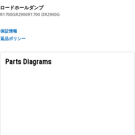
用途
ロードホールダンプ
トルクコンバータハウジングリテーニングリングはトルクコン
R1700G
R2900
R1700 II
R2900G
バータの重要なコンポーネントであり、ハウジングの適切な位
置決めと保持を保証します。
保証情報
返品ポリシー
Parts Diagrams