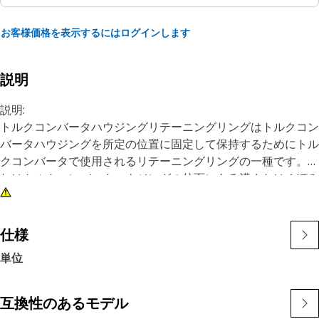
お客様価格を表示するにはログインします
説明
説明:
トルクコンバータハウジングリテーニングリングはトルクコン
バータハウジングを所定の位置に固定して保持するためにトル
クコンバータで使用されるリテーニングリングの一種です。こ
れはトルクコンバータハウジングの外面にある溝またはくぼみ
に収まる外部リングであり、動作中のハウジングの保持とシャ
フト方向の動きを防ぎます。
仕様
特長:
単位
• タイトで信頼性の高いフィット感を確保します
• 最大の力と負荷に耐えるように設計されています
• 非腐食性
互換性のあるモデル