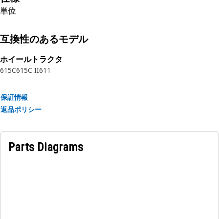
Attributes:
単位
• Provides leak-proof connections.
• Resilience to vibration and pressure fluctuations.
互換性のあるモデル
• Smooth inner surface for optimal flow.
ホイールトラクタ
Applications:
615C
615C II
611
The Powertrain Oil Lines Tube is used within the
powertrain system, where it channels oil to necessary
保証情報
components, ensuring optimal lubrication and cooling,
返品ポリシー
optimizing performance and reliability.
Parts Diagrams