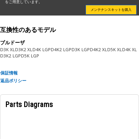
をご用意しています。
活性炭
メンテナンスキットを購入
炭を保持するポリエステル シート
用途:
互換性のあるモデル
CATヘビー デューティ機器のエアコン グループで使用しま
す。
ブルドーザ
D3K XL
D3K2 XL
D4K LGP
D4K2 LGP
D3K LGP
D4K2 XL
D5K XL
D4K XL
詳細については，オーナーズ マニュアルを参照するか，最寄
D3K2 LGP
D5K LGP
りのCatディーラにお問い合わせください。
保証情報
返品ポリシー
Parts Diagrams