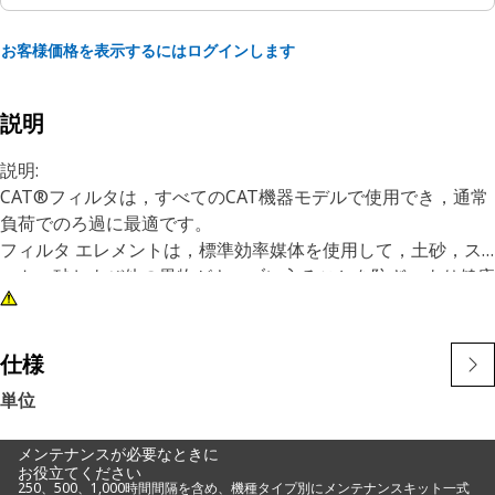
お客様価格を表示するにはログインします
説明
説明:
CAT®フィルタは，すべてのCAT機器モデルで使用でき，通常
負荷でのろ過に最適です。
フィルタ エレメントは，標準効率媒体を使用して，土砂，ス
ート，砂および他の異物がキャブに入ることを防ぎ，より健康
的で快適な作業環境を実現します。
機器とオペレータの保護は重要であり，CAT運転室フィルタ
エレメントを選択することは，両方を実現できる費用効果の高
仕様
い方法です。
単位
変更なしで現在および最新のフィルタ ハウジングに適合
メンテナンスが必要なときに
スパーク アレスタ パッドを備えたアルミニウム シート
お役立てください
効率93%のガラス繊維エレメント
250、500、1,000時間間隔を含め、機種タイプ別にメンテナンスキット一式