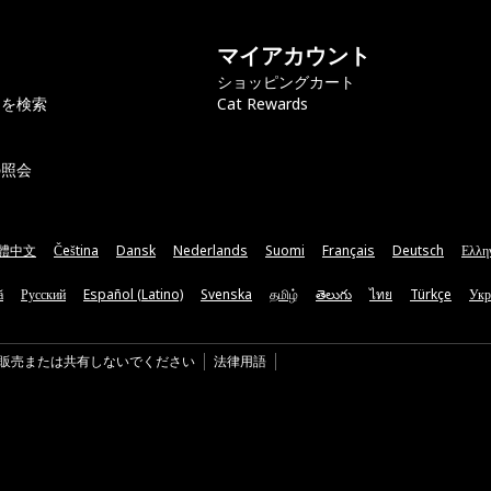
マイアカウント
ショッピングカート
ラを検索
Cat Rewards
の照会
體中文
Čeština
Dansk
Nederlands
Suomi
Français
Deutsch
Ελλη
ă
Русский
Español (Latino)
Svenska
தமிழ்
తెలుగు
ไทย
Türkçe
Укр
販売または共有しないでください
法律用語