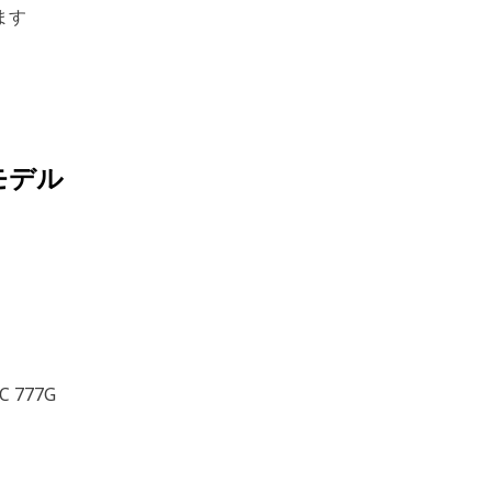
ます
モデル
C 777G