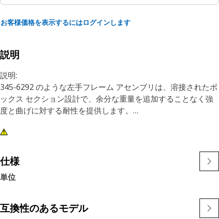
お客様価格を表示するにはログインします
説明
説明:
345-6292 のような左手フレーム アセンブリは、溶接されたボ
ックス セクション設計で、余分な重量を追加することなく強
度と曲げに対する耐性を提供します。
特長:
・鋼製左側エンドゲート
長さ1056 mm（41.6 in）
仕様
• 幅:1104 mm（43.5 in）
単位
• 高さ:63 mm（2.5 in）
用途
互換性のあるモデル
詳細については、取扱説明書を参照するか、最寄りのキャタピ