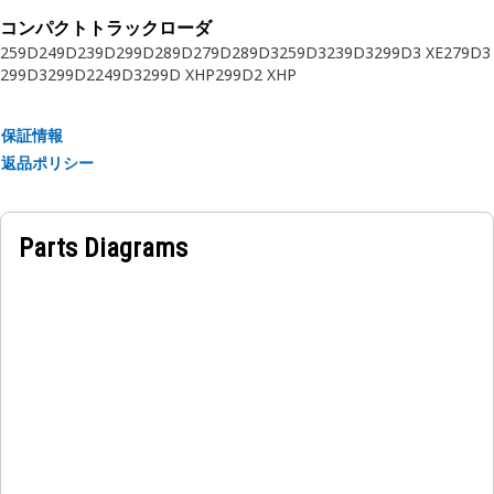
ラディーラーにお問い合わせください。
コンパクトトラックローダ
259D
249D
239D
299D
289D
279D
289D3
259D3
239D3
299D3 XE
279D3
299D3
299D2
249D3
299D XHP
299D2 XHP
保証情報
返品ポリシー
Parts Diagrams