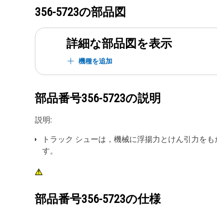
356-5723
の部品図
詳細な部品図を表示
機種を追加
部品番号
356-5723
の説明
説明:
トラック シューは，機械に浮揚力とけん引力をも
す。
部品番号
356-5723
の仕様