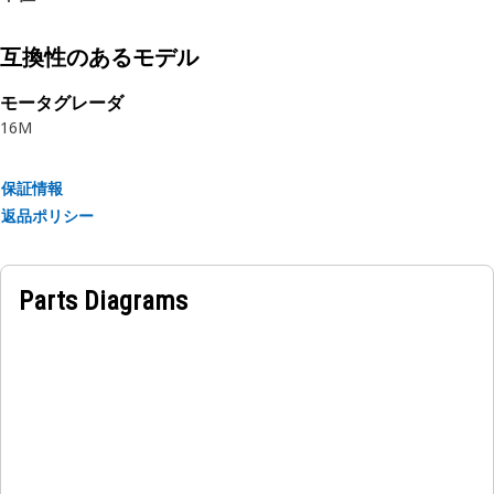
Applications:
An Air Cleaner Hose helps to deliver filtered air to the
互換性のあるモデル
engine for combustion, maintaining a tight seal to prevent
モータグレーダ
air leaks and ensuring that the right amount of air is
16M
supplied for engine performance.
保証情報
返品ポリシー
Parts Diagrams