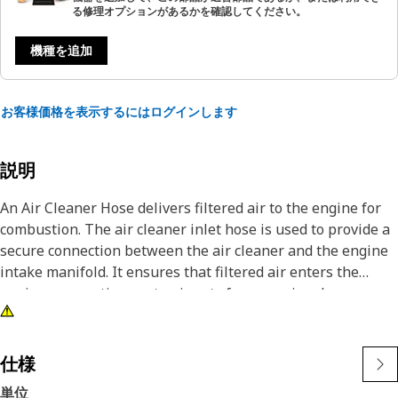
る修理オプションがあるかを確認してください。
機種を追加
お客様価格を表示するにはログインします
説明
An Air Cleaner Hose delivers filtered air to the engine for
combustion. The air cleaner inlet hose is used to provide a
secure connection between the air cleaner and the engine
intake manifold. It ensures that filtered air enters the
engine, preventing contaminants from causing damage.
Attributes:
• High strength and highly resistant to wear and corrosion
仕様
• Provides a secure and leak-free connection
単位