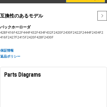
互換性のあるモデル
バックホーローダ
428F
416F
422F
444F
432F
434F
432F2
420F2
430F2
422F2
444F2
434F2
416F2
427F2
415F2
420F
428F2
430F
保証情報
返品ポリシー
Parts Diagrams