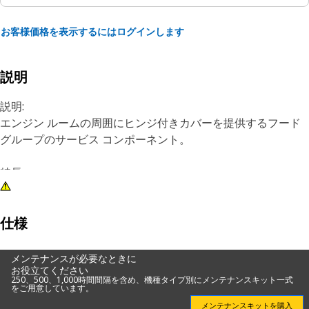
お客様価格を表示するにはログインします
説明
説明:
エンジン ルームの周囲にヒンジ付きカバーを提供するフード
グループのサービス コンポーネント。
特長:
• スリーブ付き溶接プレート
• M8金具を使用
• 亜鉛めっき
仕様
用途:
メンテナンスが必要なときに
お役立てください
詳細については，該当するオーナーズ マニュアルを参照する
250、500、1,000時間間隔を含め、機種タイプ別にメンテナンスキット一式
か，最寄りのCatディーラにお問い合わせください。
をご用意しています。
メンテナンスキットを購入