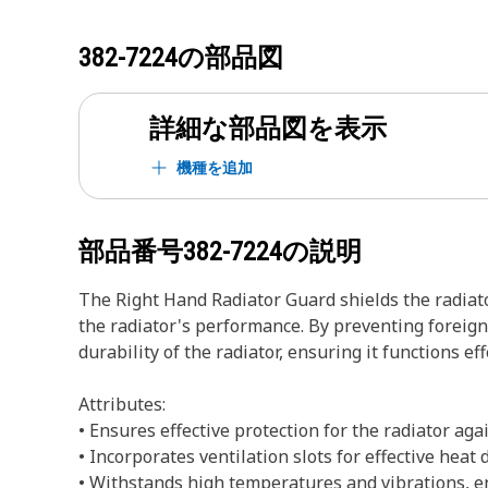
382-7224
の部品図
詳細な部品図を表示
機種を追加
部品番号
382-7224
の説明
The Right Hand Radiator Guard shields the radiator
the radiator's performance. By preventing foreign 
durability of the radiator, ensuring it functions ef
Attributes:
• Ensures effective protection for the radiator ag
• Incorporates ventilation slots for effective heat 
• Withstands high temperatures and vibrations, e