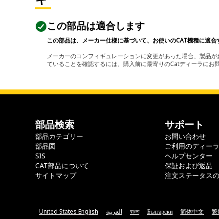
この部品は適合します
この部品は、メーカー仕様に基づいて、お使いのCAT機種に適合
メーカーのコンフィギュレーションに変更があった場合、製品がお
ていることを確認するには、購入前に最寄りのCatディーラに
部品検索
サポート
部品カテゴリー
お問い合わせ
部品図
ご利用のディー
SIS
ヘルプセンター
CAT部品について
保証および返品
サイトマップ
注文ステータス
United States English
العربية
বাংলা
Български
简体中文
繁