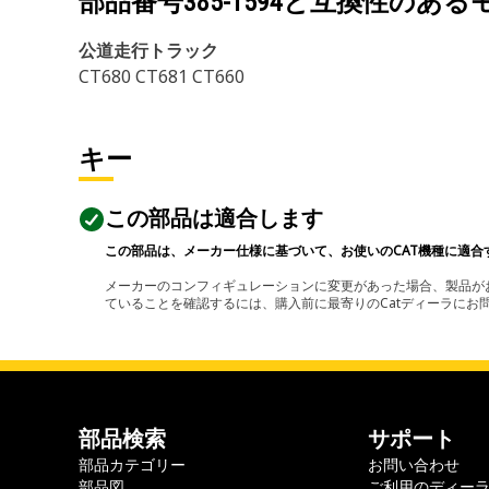
部品番号
385-1594
と互換性のある
公道走行トラック
CT680 CT681 CT660
キー
この部品は適合します
この部品は、メーカー仕様に基づいて、お使いのCAT機種に適合
メーカーのコンフィギュレーションに変更があった場合、製品がお
ていることを確認するには、購入前に最寄りのCatディーラに
部品検索
サポート
部品カテゴリー
お問い合わせ
部品図
ご利用のディー