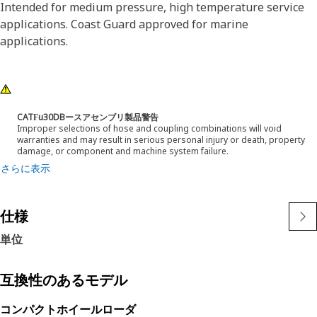
Intended for medium pressure, high temperature service
applications. Coast Guard approved for marine
applications.
CATϜu30DBースアセンブリ製品警告
Improper selections of hose and coupling combinations will void
warranties and may result in serious personal injury or death, property
damage, or component and machine system failure.
さらに表示
仕様
単位
互換性のあるモデル
コンパクトホイールローダ