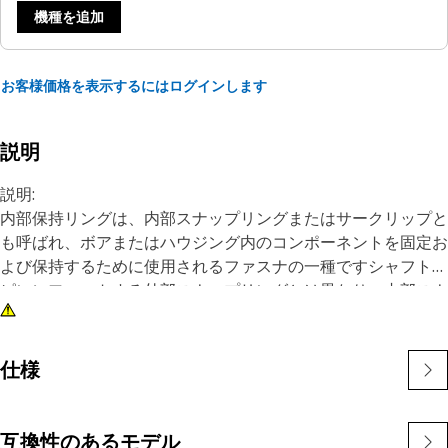
機種を追加
お客様価格を表示するにはログインします
説明
説明:
内部保持リングは、内部スナップリングまたはサークリップと
も呼ばれ、ボアまたはハウジング内のコンポーネントを固定お
よび保持するために使用されるファスナの一種ですシャフトや
ピンにフィットする外部スナップリングとは異なり、内部スナ
ップリングはボアまたは溝の内側に取り付けられ、コンポーネ
ントを所定の位置に保持します内部スナップリングの主な目的
は、ボアまたはハウジング内のコンポーネントの軸方向の動き
仕様
や変位を防ぐことですこれは保持装置として機能し、ベアリン
グ、シャフト、シールなどのコンポーネントを所定の位置にし
っかりと保持します
互換性のあるモデル