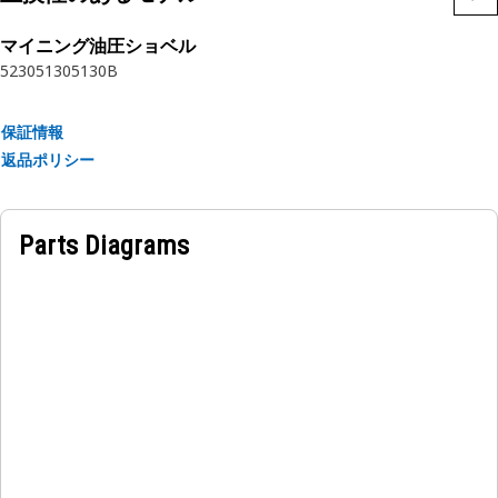
特長:
マイニング油圧ショベル
• 正確な仕様で製造され、耐久性、信頼性、生産性を重視して
5230
5130
5130B
作られています
• 耐久性のある材質で作られており、強度と耐食性を備えてい
保証情報
ます
返品ポリシー
• 圧縮されたスナップリングは、ボアの溝またはくぼみに挿入
されます
Parts Diagrams
用途
内部リテーナリングはトランスミッションプラネタリのベアリ
ングケージにベアリングを固定して保持するために使用されま
す。