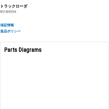
なだけシールが圧縮して，シール溝に正しく合うようになって
トラックローダ
います。
951B
955K
サイズや素材が多様で2,500種類を超えるCat Oリングは，Cat
保証情報
製品やその他の移動型機器のOリングのニーズに答える最適な
返品ポリシー
解決手段です。
Cat®シール システムでは，堅牢な設計，試験，検証プロセス
Parts Diagrams
が適用されています。最新のCat純正ガスケットを購入するこ
とで，投資を保護できます。
用途:
Oリングは，Cat®製品ラインナップ全体のさまざまな用途で
使用されています。