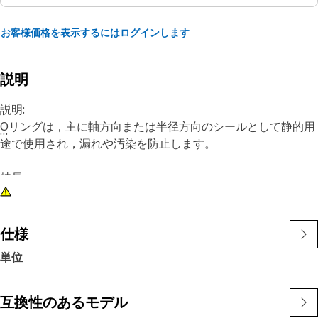
お客様価格を表示するにはログインします
説明
説明:
Oリングは，主に軸方向または半径方向のシールとして静的用
途で使用され，漏れや汚染を防止します。
特長:
Cat®Oリングは，Cat®のエンジンおよび機械で使用される油
水類，温度，圧力に適合した材料で製造されています。これら
の素材は，摩耗や突出しへの耐性を持ち，シールの圧縮ひずみ
仕様
に対して優れた耐性を発揮します。また，一部のCat® Oリン
単位
グは，シール取付け時のシールのねじれや切断を最小限に抑え
るため，PTFEでコーティングされています。
互換性のあるモデル
当社のOリングの寸法は一貫して厳しい公差に保持され，必要