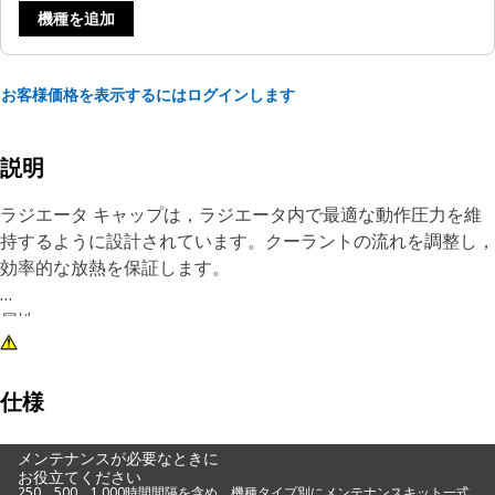
機種を追加
お客様価格を表示するにはログインします
説明
ラジエータ キャップは，ラジエータ内で最適な動作圧力を維
持するように設計されています。クーラントの流れを調整し，
効率的な放熱を保証します。
属性：
• 安全で信頼性の高いシーリングを提供する設計
•正確な仕様に従って製造され，耐久性と信頼性を考慮して構
築されています
仕様
用途：
メンテナンスが必要なときに
お役立てください
ラジエータ キャップは，しっかりと密閉されるように設計さ
250、500、1,000時間間隔を含め、機種タイプ別にメンテナンスキット一式