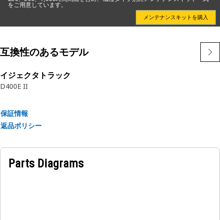
れており，冷却水の損失，過熱，エンジンの損傷の可能性を防
をご用意しています。
ぎ，機械の適切な機能と寿命に貢献します。
メンテナンスキットを購入
互換性のあるモデル
イジェクタトラック
D400E II
保証情報
返品ポリシー
Parts Diagrams