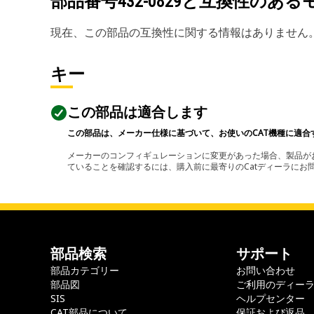
部品番号
432-0829
と互換性のある
現在、この部品の互換性に関する情報はありません
キー
この部品は適合します
この部品は、メーカー仕様に基づいて、お使いのCAT機種に適合
メーカーのコンフィギュレーションに変更があった場合、製品がお
ていることを確認するには、購入前に最寄りのCatディーラに
部品検索
サポート
部品カテゴリー
お問い合わせ
部品図
ご利用のディー
SIS
ヘルプセンター
CAT部品について
保証および返品