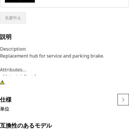
生産中止
説明
Description:
Replacement hub for service and parking brake.
Attributes:
• Material: Cast Iron
• End 1 External Spline Number of Teeth: 102
• End 2 External Spline Number of Teeth: 120
仕様
Application:
単位
Consult your owner's manual or contact your local Cat
Dealer for more information.
互換性のあるモデル