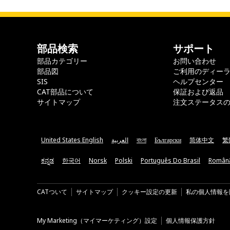
部品検索
サポート
部品カテゴリー
お問い合わせ
部品図
ご利用のディー
SIS
ヘルプセンター
CAT部品について
保証および返品
サイトマップ
注文ステータス
United States English
العربية
বাংলা
Български
简体中文
繁
ಕನ್ನಡ
한국어
Norsk
Polski
Português Do Brasil
Român
CATついて
サイトマップ
クッキー設定の更新
私の個人情報を
My Marketing（マイマーケティング）設定
個人情報保護方針