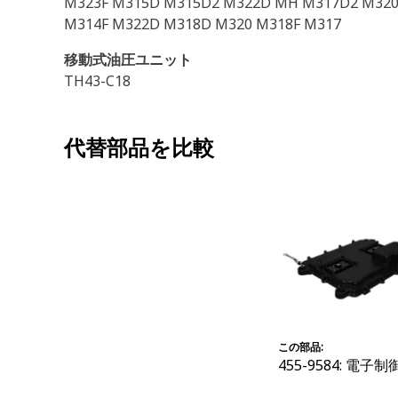
M323F M315D M315D2 M322D MH M317D2 M320
M314F M322D M318D M320 M318F M317
移動式油圧ユニット
TH43-C18
代替部品を比較
この部品:
455-9584: 電子制