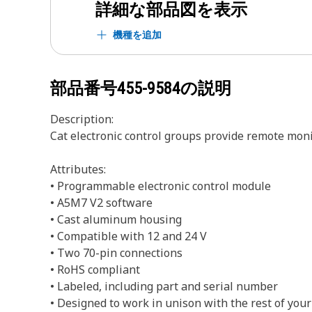
詳細な部品図を表示
機種を追加
部品番号
455-9584
の説明
Description:
Cat electronic control groups provide remote mon
Attributes:
• Programmable electronic control module
• A5M7 V2 software
• Cast aluminum housing
• Compatible with 12 and 24 V
• Two 70-pin connections
• RoHS compliant
• Labeled, including part and serial number
• Designed to work in unison with the rest of y