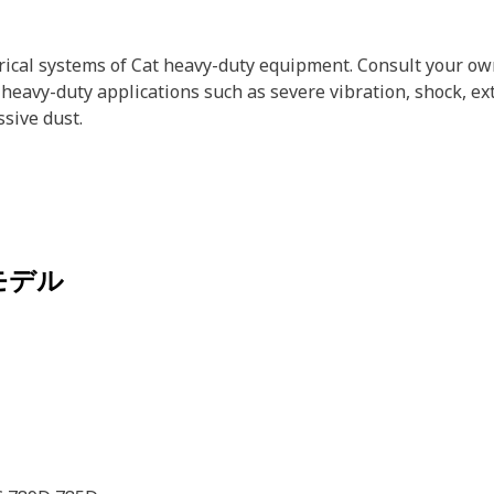
trical systems of Cat heavy-duty equipment. Consult your ow
heavy-duty applications such as severe vibration, shock, 
ssive dust.
モデル