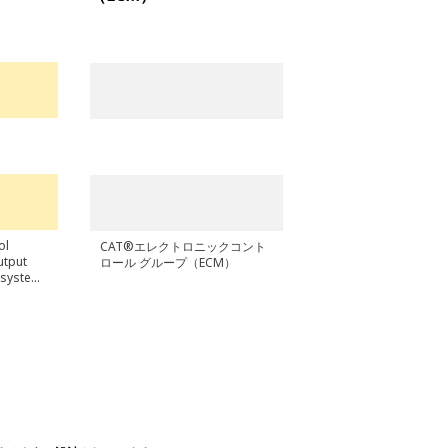
ol
CAT®エレクトロニックコント
utput
ロール グループ（ECM）
g system
 and