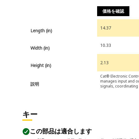
価格を確認
14.37
Length (in)
10.33
Width (in)
2.13
Height (in)
Cat® Electronic Contr
manages input and o
説明
signals, coordinatin
functions for efficient
responsive operation
キー
この部品は適合します