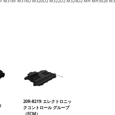
F M316F M316D M320D2 M322D2 M324D2 MH MH3026 M
20R-8219: エレクトロニッ
御
クコントロール グループ
（ECM）