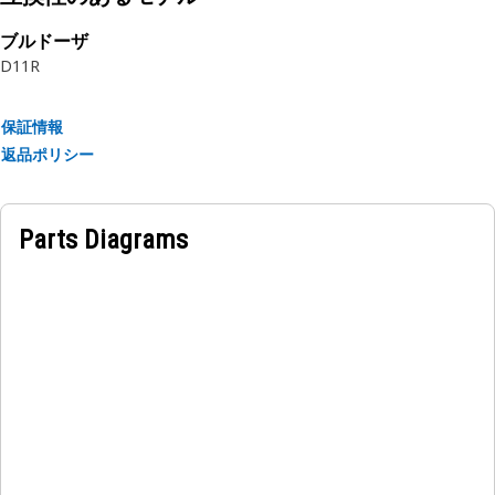
用途：
ブルドーザ
ジョイスティックハンドルコントロールは，スムーズで均整の
D11R
とれたコントロールを提供し，ブレードの位置を正確に調整で
きるようにします。
保証情報
返品ポリシー
Parts Diagrams