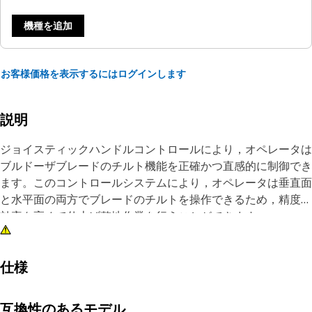
機種を追加
お客様価格を表示するにはログインします
説明
ジョイスティックハンドルコントロールにより，オペレータは
ブルドーザブレードのチルト機能を正確かつ直感的に制御でき
ます。このコントロールシステムにより，オペレータは垂直面
と水平面の両方でブレードのチルトを操作できるため，精度と
効率を高めて仕上げ整地作業を行うことができます。
属性：
• ほこり，水，極端な温度への暴露などの過酷な環境条件に耐
仕様
えます
•人間工学に基づいた形状と快適なグリップが特徴
互換性のあるモデル