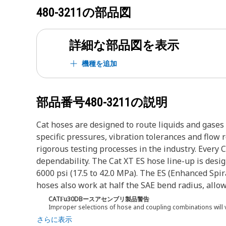
480-3211
の部品図
詳細な部品図を表示
機種を追加
部品番号
480-3211
の説明
Cat hoses are designed to route liquids and gase
specific pressures, vibration tolerances and flow
rigorous testing processes in the industry. Every 
dependability. The Cat XT ES hose line-up is desi
6000 psi (17.5 to 42.0 MPa). The ES (Enhanced Spir
hoses also work at half the SAE bend radius, allowi
CATϜu30DBースアセンブリ製品警告
Improper selections of hose and coupling combinations will 
さらに表示