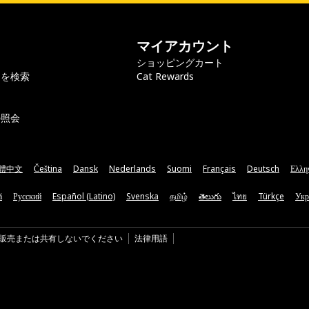
マイアカウント
ショッピングカート
ラを検索
Cat Rewards
の照会
體中文
Čeština
Dansk
Nederlands
Suomi
Français
Deutsch
Ελλη
ă
Русский
Español (Latino)
Svenska
தமிழ்
తెలుగు
ไทย
Türkçe
Укр
販売または共有しないでください
法律用語